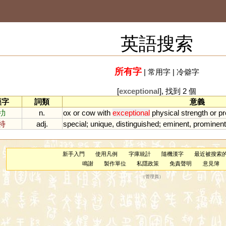
英語搜索
所有字
|
常用字
|
冷僻字
[
exceptional
], 找到 2 個
漢字
詞類
意義
牞
n.
ox
or
cow
with
exceptional
physical
strength
or
p
特
adj.
special
;
unique
,
distinguished
;
eminent
,
prominent
新手入門
使用凡例
字庫統計
隨機漢字
最近被搜索
鳴謝
製作單位
私隱政策
免責聲明
意見簿
（
管理員
）