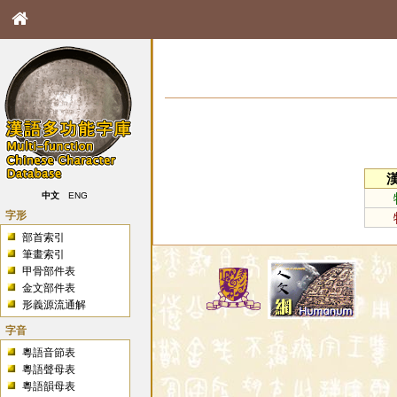
中文
ENG
字形
部首索引
筆畫索引
甲骨部件表
金文部件表
形義源流通解
字音
粵語音節表
粵語聲母表
粵語韻母表