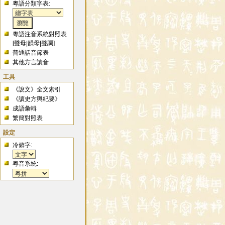
粵語分類字表:
粵語注音系統對照表
[
聲母
|
韻母
|
聲調
]
普通話音節表
其他方言讀音
工具
《說文》全文索引
《讀史方輿紀要》
成語彙輯
繁簡對照表
設定
冷僻字:
粵音系統: