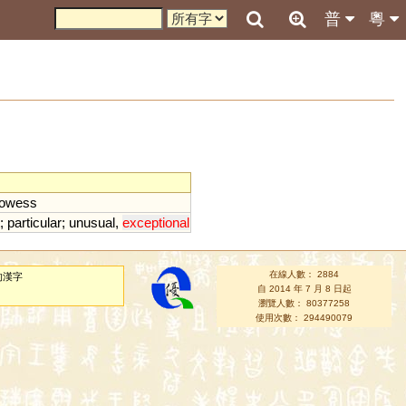
普
粵
rowess
;
particular
;
unusual
,
exceptional
在線人數： 2884
的漢字
自 2014 年 7 月 8 日起
瀏覽人數： 80377258
使用次數： 294490079