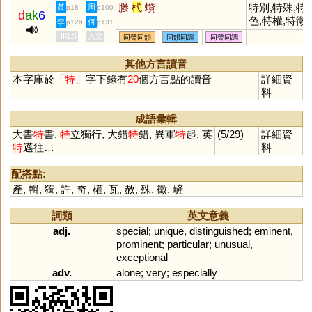
螣
杙
蟘
特別,特殊,特
黃
周
p18
p100
d
ak
6
色,特權,特徵,
李
何
p129
p131
特點
HKLS
人文
同聲同韻
同韻同調
同聲同調
其他方言讀音
本字庫於「
特
」字下錄有
20
個方言點的讀音
詳細資
料
成語彙輯
大書
特
書,
特
立獨行, 大錯
特
錯, 異軍
特
起, 英
(5/29)
詳細資
特
邁往…
料
配搭點:
產
,
輯
,
獨
,
許
,
奇
,
權
,
瓦
,
赦
,
殊
,
徵
,
嵼
詞類
英文意義
adj.
special
;
unique
,
distinguished
;
eminent
,
prominent
;
particular
;
unusual
,
exceptional
adv.
alone
;
very
;
especially