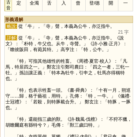
古
定
全濁
舌
入
曾
登
/
德
開
一
音
形義通解
略說:
從「
牛
」，「
寺
」聲，本義為公牛，亦泛指牛。
21 字
詳解:
從「
牛
」，「
寺
」聲，本義為公牛，亦泛指牛。《說
文》：「朴特，牛父也。从牛，寺聲。」《詩‧小雅‧正月》：
「瞻彼阪田，有菀其特。」高亨注：「特，公牛。」
「
特
」可指其他雄性的牲畜。《周禮‧夏官‧校人》：「凡
馬，特居四之一。」鄭玄注引鄭司農曰：「四之一者，三牝一
牡。」孫詒讓正義：「特本為牡牛，引申之，牡馬亦得稱特
也。」
「
特
」也表示牲畜一頭。《書‧舜典》：「十有一月，朔巡
守……歸，格于藝祖，用特。」孔傳：「特，一牛。」《儀禮‧
士冠禮》：「若殺，則特豚載合升。」 鄭玄注：「特豚，一豚
也。」
「
特
」還能指三歲的獸。《詩‧魏風‧伐檀》：「不狩不獵，
胡瞻爾庭有縣特兮？」毛傳：「獸三歲曰特。」
「
特
」亦指單個、單獨。《禮記‧內則》：「君已食，徹