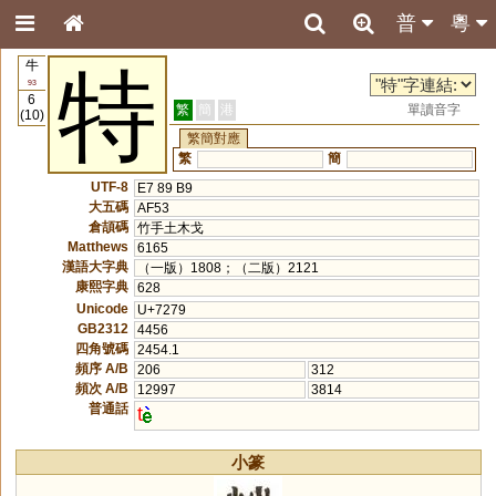
普
粵
牛
特
93
6
繁
簡
港
單讀音字
(10)
繁簡對應
繁
簡
UTF-8
E7 89 B9
大五碼
AF53
倉頡碼
竹手土木戈
Matthews
6165
漢語大字典
（一版）1808；（二版）2121
康熙字典
628
Unicode
U+7279
GB2312
4456
四角號碼
2454.1
頻序 A/B
206
312
頻次 A/B
12997
3814
普通話
t
小篆