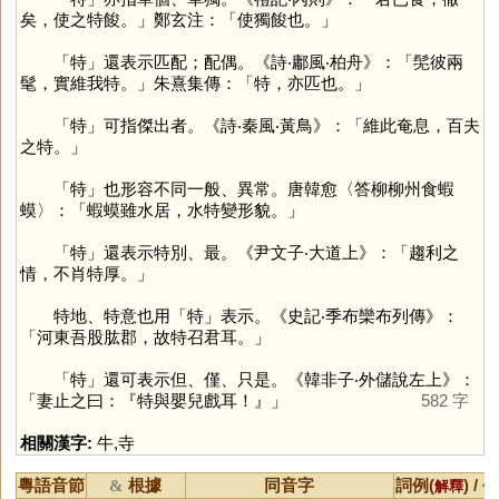
矣，使之特餕。」鄭玄注：「使獨餕也。」
「
特
」還表示匹配；配偶。《詩‧鄘風‧柏舟》：「髧彼兩
髦，實維我特。」朱熹集傳：「特，亦匹也。」
「
特
」可指傑出者。《詩‧秦風‧黃鳥》：「維此奄息，百夫
之特。」
「
特
」也形容不同一般、異常。唐韓愈〈答柳柳州食蝦
蟆〉：「蝦蟆雖水居，水特變形貌。」
「
特
」還表示特別、最。《尹文子‧大道上》：「趨利之
情，不肖特厚。」
特地、特意也用「
特
」表示。《史記‧季布欒布列傳》：
「河東吾股肱郡，故特召君耳。」
「
特
」還可表示但、僅、只是。《韓非子‧外儲說左上》：
「妻止之曰：『特與嬰兒戲耳！』」
582 字
相關漢字:
牛
,
寺
粵語音節
根據
同音字
詞例(
) /
&
解釋
備