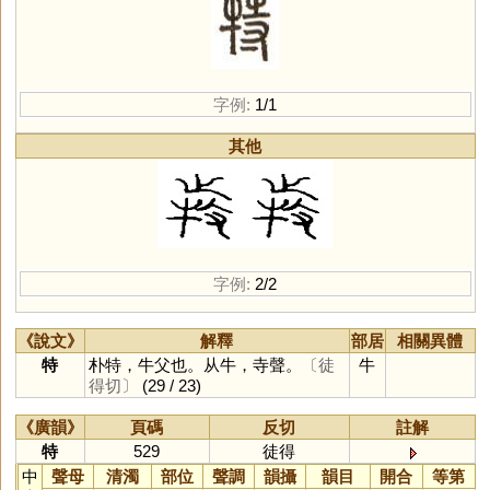
字例:
1/1
其他
字例:
2/2
《說文》
解釋
部居
相關異體
特
朴特，牛父也。从牛，寺聲。
〔徒
牛
得切〕
(29 / 23)
《廣韻》
頁碼
反切
註解
特
529
徒得
中
聲母
清濁
部位
聲調
韻攝
韻目
開合
等第