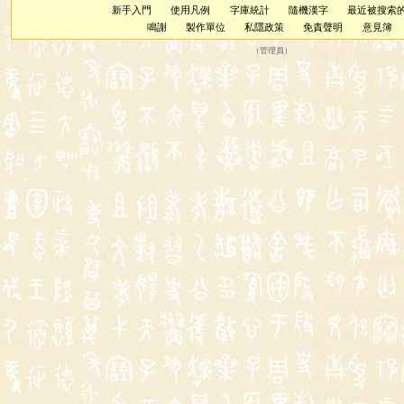
新手入門
使用凡例
字庫統計
隨機漢字
最近被搜索
鳴謝
製作單位
私隱政策
免責聲明
意見簿
（
管理員
）