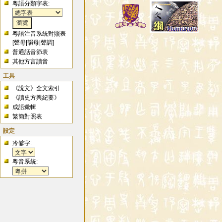
粵語分類字表:
粵語注音系統對照表
[
聲母
|
韻母
|
聲調
]
普通話音節表
其他方言讀音
工具
《說文》全文索引
《讀史方輿紀要》
成語彙輯
繁簡對照表
設定
冷僻字:
粵音系統: