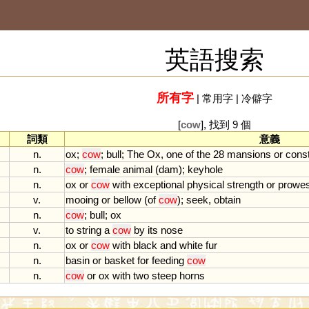
英語搜索
所有字
|
常用字
|
冷僻字
[
cow
], 找到 9 個
詞類
意義
n.
ox
;
cow
;
bull
;
The
Ox
,
one
of
the
28
mansions
or
const
n.
cow
;
female
animal
(
dam
);
keyhole
n.
ox
or
cow
with
exceptional
physical
strength
or
prowe
v.
mooing
or
bellow
(
of
cow
);
seek
,
obtain
n.
cow
;
bull
;
ox
v.
to
string
a
cow
by
its
nose
n.
ox
or
cow
with
black
and
white
fur
n.
basin
or
basket
for
feeding
cow
n.
cow
or
ox
with
two
steep
horns