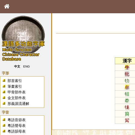
漢字
牛
中文
ENG
字形
牝
牞
部首索引
筆畫索引
牟
甲骨部件表
牯
金文部件表
牶
形義源流通解
牻
字音
籅
粵語音節表
觢
粵語聲母表
粵語韻母表