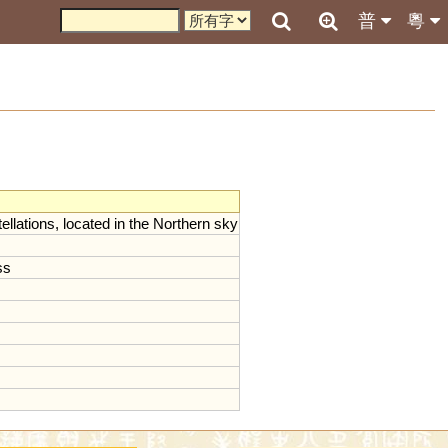
普
粵
ellations
,
located
in
the
Northern
sky
ss