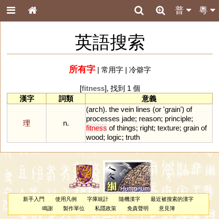
普
粵
英語搜索
所有字
|
常用字
|
冷僻字
[
fitness
], 找到 1 個
漢字
詞類
意義
(
arch
).
the
vein
lines
(
or
'
grain
')
of
processes
jade
;
reason
;
principle
;
理
n.
fitness
of
things
;
right
;
texture
;
grain
of
wood
;
logic
;
truth
新手入門
使用凡例
字庫統計
隨機漢字
最近被搜索的漢字
鳴謝
製作單位
私隱政策
免責聲明
意見簿