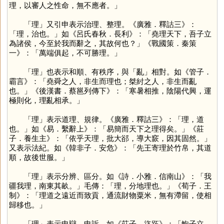
理，以審人之性命，無不應者。」
「
理
」又引申表示治理、整理。《廣雅．釋詁三》：
「理，治也。」如《呂氏春秋．長利》：「堯理天下，吾子立
為諸侯，今至於我而辭之，其故何也？」《戰國策．秦策
一》：「萬端俱起，不可勝理。」
「
理
」也表示和順、有秩序，與「
亂
」相對。如《管子．
霸言》：「堯舜之人，非生而理也；桀紂之人，非生而亂
也。」《後漢書．蔡邕列傳下》：「寒暑相推，陰陽代興，運
極則化，理亂相承。」
「
理
」表示道理、規律。《廣雅．釋詁三》：「理，道
也。」如《易．繫辭上》：「易簡而天下之理得矣。」《莊
子．養生主》：「依乎天理，批大郤，導大窾，因其固然。」
又表示法紀。如《韓非子．安危》：「先王寄理於竹帛，其道
順，故後世服。」
「
理
」表示分辨、區分。如《詩．小雅．信南山》：「我
疆我理，南東其畝。」毛傳：「理，分地理也。」《荀子．王
制》：「理道之遠近而致貢，通流財物粟米，無有滯留，使相
歸移也。」
「
理
」表示申辯、申訴。如《莊子．盜跖》：「鮑子立