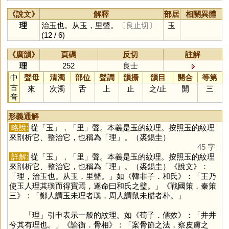
《說文》
解釋
部居
相關異體
理
治玉也。从玉，里聲。
〔良止切〕
玉
(12 / 6)
《廣韻》
頁碼
反切
註解
理
252
良士
中
聲母
清濁
部位
聲調
韻攝
韻目
開合
等第
古
來
次濁
舌
上
止
之
/
止
開
三
音
形義通解
略說:
從「
玉
」，「
里
」聲。本義是玉的紋理。按照玉的紋理
來剖析它、整治它，也稱為「
理
」。（裘錫圭）
45 字
詳解:
從「
玉
」，「
里
」聲。本義是玉的紋理。按照玉的紋理
來剖析它、整治它，也稱為「
理
」。（裘錫圭）《說文》：
「理，治玉也。从玉，里聲。」如《韓非子．和氏》：「王乃
使玉人理其璞而得寶焉，遂命曰和氏之璧。」《戰國策．秦策
三》：「鄭人謂玉未理者璞，周人謂鼠未腊者朴。」
「
理
」引申表示一般的紋理。如《荀子．儒效》：「井井
兮其有理也。」《論衡．骨相》：「案骨節之法，察皮膚之