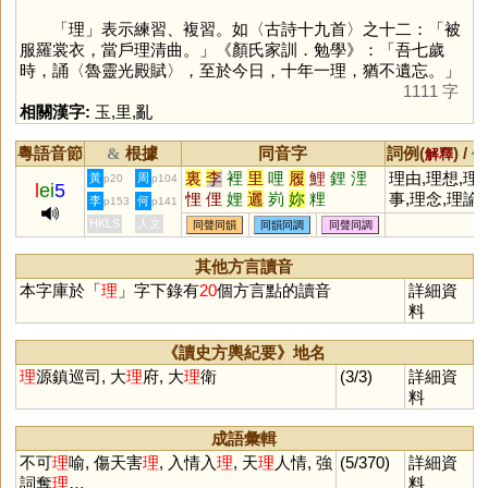
「
理
」表示練習、複習。如〈古詩十九首〉之十二：「被
服羅裳衣，當戶理清曲。」《顏氏家訓．勉學》：「吾七歲
時，誦〈魯靈光殿賦〉，至於今日，十年一理，猶不遺忘。」
1111 字
相關漢字:
玉
,
里
,
亂
粵語音節
根據
同音字
詞例(
) /
&
解釋
備
裏
李
裡
里
哩
履
鯉
鋰
浬
理由,理想,理
黃
周
p20
p104
l
ei
5
悝
俚
娌
邐
峛
妳
粴
事,理念,理論,
李
何
p153
p141
理性,理解,理
HKLS
人文
同聲同韻
同韻同調
同聲同調
會,理財,理髮
廳,理髮,理智,
其他方言讀音
理所當然,理
本字庫於「
理
」字下錄有
20
個方言點的讀音
詳細資
氣壯,理虧,理
料
《讀史方輿紀要》地名
理
源鎮巡司, 大
理
府, 大
理
衛
(3/3)
詳細資
料
成語彙輯
不可
理
喻, 傷天害
理
, 入情入
理
, 天
理
人情, 強
(5/370)
詳細資
詞奪
理
…
料