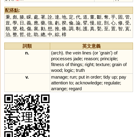
配搭點:
秉
,
彪
,
腠
,
睬
,
處
,
署
,
詮
,
達
,
地
,
定
,
代
,
道
,
董
,
斷
,
奪
,
乎
,
固
,
管
,
豈
,
學
,
日
,
義
,
應
,
藥
,
強
,
虧
,
揆
,
倫
,
論
,
擘
,
慢
,
紋
,
剖
,
心
,
修
,
受
,
順
,
燮
,
梳
,
傷
,
襄
,
勷
,
想
,
推
,
條
,
調
,
剸
,
護
,
真
,
甃
,
至
,
置
,
智
,
寘
,
治
,
整
,
哲
,
佐
,
助
,
總
,
中
,
綜
,
楴
詞類
英文意義
n.
(
arch
).
the
vein
lines
(
or
'
grain
')
of
processes
jade
;
reason
;
principle
;
fitness
of
things
;
right
;
texture
;
grain
of
wood
;
logic
;
truth
v.
manage
;
run
;
put
in
order
;
tidy
up
;
pay
attention
to
;
acknowledge
;
regulate
;
arrange
;
regard