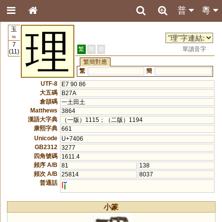
普
粵
玉
理
96
7
繁
簡
港
單讀音字
(11)
繁簡對應
繁
簡
UTF-8
E7 90 86
大五碼
B27A
倉頡碼
一土田土
Matthews
3864
漢語大字典
（一版）1115；（二版）1194
康熙字典
661
Unicode
U+7406
GB2312
3277
四角號碼
1611.4
頻序 A/B
81
138
頻次 A/B
25814
8037
普通話
l
小篆