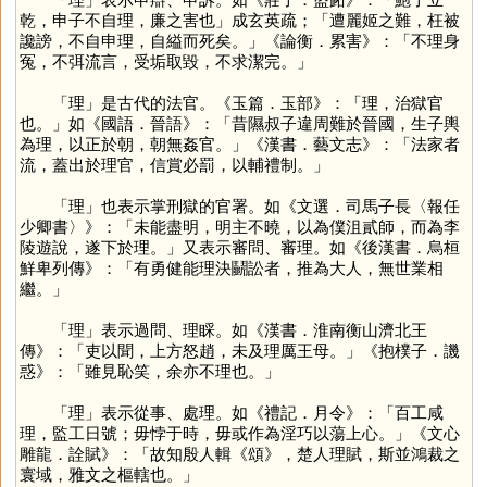
乾，申子不自理，廉之害也」成玄英疏；「遭麗姬之難，枉被
讒謗，不自申理，自縊而死矣。」《論衡．累害》：「不理身
冤，不弭流言，受垢取毀，不求潔完。」
「
理
」是古代的法官。《玉篇．玉部》：「理，治獄官
也。」如《國語．晉語》：「昔隰叔子違周難於晉國，生子輿
為理，以正於朝，朝無姦官。」《漢書．藝文志》：「法家者
流，蓋出於理官，信賞必罰，以輔禮制。」
「
理
」也表示掌刑獄的官署。如《文選．司馬子長〈報任
少卿書〉》：「未能盡明，明主不曉，以為僕沮貳師，而為李
陵遊說，遂下於理。」又表示審問、審理。如《後漢書．烏桓
鮮卑列傳》：「有勇健能理決鬭訟者，推為大人，無世業相
繼。」
「
理
」表示過問、理睬。如《漢書．淮南衡山濟北王
傳》：「吏以聞，上方怒趙，未及理厲王母。」《抱樸子．譏
惑》：「雖見恥笑，余亦不理也。」
「
理
」表示從事、處理。如《禮記．月令》：「百工咸
理，監工日號；毋悖于時，毋或作為淫巧以蕩上心。」《文心
雕龍．詮賦》：「故知殷人輯《頌》，楚人理賦，斯並鴻裁之
寰域，雅文之樞轄也。」