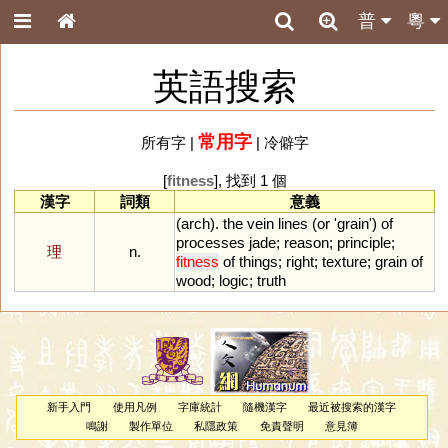
普
粵
英語搜索
常用字
所有字
|
|
冷僻字
[
fitness
], 找到 1 個
漢字
詞類
意義
(
arch
).
the
vein
lines
(
or
'
grain
')
of
processes
jade
;
reason
;
principle
;
理
n.
fitness
of
things
;
right
;
texture
;
grain
of
wood
;
logic
;
truth
新手入門
使用凡例
字庫統計
隨機漢字
最近被搜索的漢字
鳴謝
製作單位
私隱政策
免責聲明
意見簿