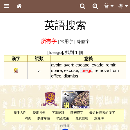
普
粵
英語搜索
所有字
|
常用字
|
冷僻字
[
forego
], 找到 1 個
漢字
詞類
意義
avoid
;
avert
;
escape
;
evade
;
remit
;
免
v.
spare
;
excuse
;
forego
;
remove
from
office
,
dismiss
新手入門
使用凡例
字庫統計
隨機漢字
最近被搜索的漢字
鳴謝
製作單位
私隱政策
免責聲明
意見簿
（
管理員
）