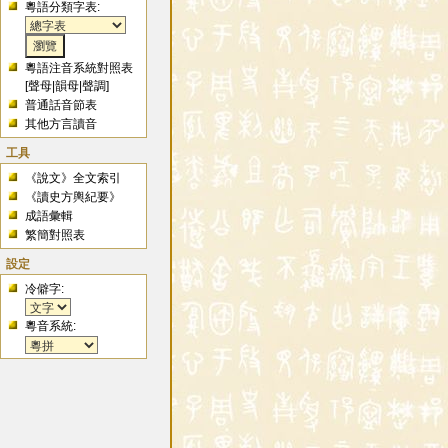
粵語分類字表:
粵語注音系統對照表
[
聲母
|
韻母
|
聲調
]
普通話音節表
其他方言讀音
工具
《說文》全文索引
《讀史方輿紀要》
成語彙輯
繁簡對照表
設定
冷僻字:
粵音系統: