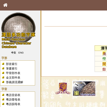
漢
免
中文
ENG
字形
慳
閒
部首索引
筆畫索引
餘
甲骨部件表
金文部件表
形義源流通解
字音
粵語音節表
粵語聲母表
粵語韻母表