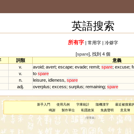
英語搜索
所有字
|
常用字
|
冷僻字
[
spare
], 找到 4 個
字
詞類
意義
v.
avoid
;
avert
;
escape
;
evade
;
remit
;
spare
;
excuse
;
f
v.
to
spare
n.
leisure
,
idleness
,
spare
adj.
overplus
;
excess
;
surplus
;
remaining
;
spare
新手入門
使用凡例
字庫統計
隨機漢字
最近被搜索
鳴謝
製作單位
私隱政策
免責聲明
意見簿
（
管理員
）