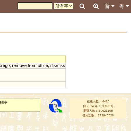
普
粵
orego
;
remove
from
office
,
dismiss
在線人數： 4480
的漢字
自 2014 年 7 月 8 日起
瀏覽人數： 80021108
使用次數： 293846526