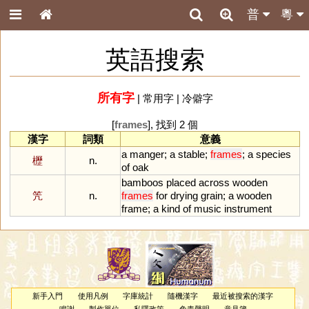
普
粵
英語搜索
所有字
|
常用字
|
冷僻字
[
frames
], 找到 2 個
漢字
詞類
意義
a
manger
;
a
stable
;
frames
;
a
species
櫪
n.
of
oak
bamboos
placed
across
wooden
笐
n.
frames
for
drying
grain
;
a
wooden
frame
;
a
kind
of
music
instrument
新手入門
使用凡例
字庫統計
隨機漢字
最近被搜索的漢字