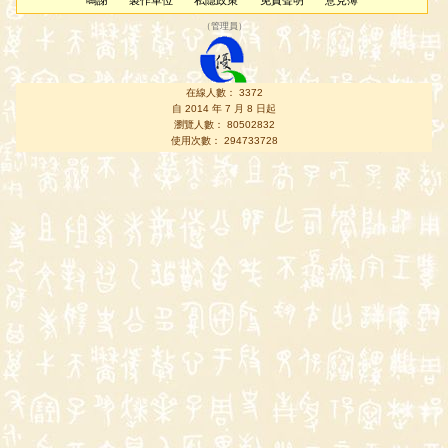
鳴謝
製作單位
私隱政策
免責聲明
意見簿
（
管理員
）
在線人數： 3372
自 2014 年 7 月 8 日起
瀏覽人數： 80502832
使用次數： 294733728