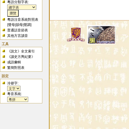
粵語分類字表:
粵語注音系統對照表
[
聲母
|
韻母
|
聲調
]
普通話音節表
其他方言讀音
工具
《說文》全文索引
《讀史方輿紀要》
成語彙輯
繁簡對照表
設定
冷僻字:
粵音系統: