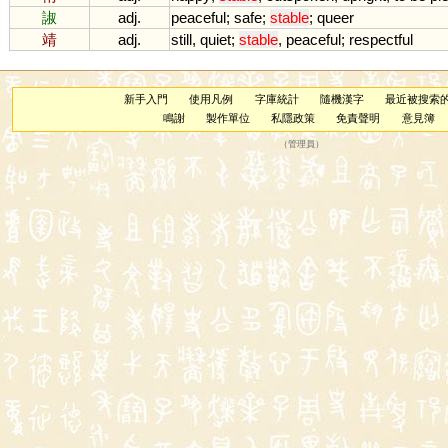
諔
adj.
peaceful
;
safe
;
stable
;
queer
靖
adj.
still
,
quiet
;
stable
,
peaceful
;
respectful
新手入門
使用凡例
字庫統計
隨機漢字
最近被搜索
鳴謝
製作單位
私隱政策
免責聲明
意見簿
（
管理員
）