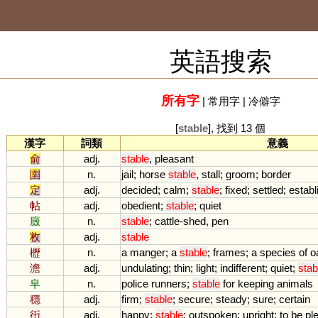
英語搜索
所有字
|
常用字
|
冷僻字
[
stable
], 找到 13 個
漢字
詞類
意義
俞
adj.
stable
,
pleasant
圉
n.
jail
;
horse
stable
,
stall
;
groom
;
border
定
adj.
decided
;
calm
;
stable
;
fixed
;
settled
;
establ
帖
adj.
obedient
;
stable
;
quiet
廄
n.
stable
;
cattle
-
shed
,
pen
敉
adj.
stable
櫪
n.
a
manger
;
a
stable
;
frames
;
a
species
of
o
澹
adj.
undulating
;
thin
;
light
;
indifferent
;
quiet
;
stab
皁
n.
police
runners
;
stable
for
keeping
animals
穩
adj.
firm
;
stable
;
secure
;
steady
;
sure
;
certain
衎
adj.
happy
;
stable
;
outspoken
;
upright
;
to
be
pl