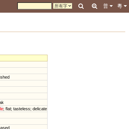
普
粵
ished
ak
le
;
flat
;
tasteless
;
delicate
eased