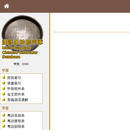
中文
ENG
字形
部首索引
筆畫索引
甲骨部件表
金文部件表
形義源流通解
字音
粵語音節表
粵語聲母表
粵語韻母表