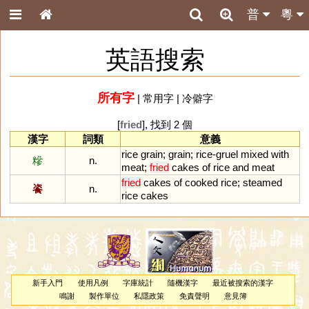
普
粵
英語搜索
所有字
|
常用字
|
冷僻字
[
fried
], 找到 2 個
漢字
詞類
意義
rice
grain
;
grain
;
rice
-
gruel
mixed
with
糝
n.
meat
;
fried
cakes
of
rice
and
meat
fried
cakes
of
cooked
rice
;
steamed
餈
n.
rice
cakes
新手入門
使用凡例
字庫統計
隨機漢字
最近被搜索的漢字
鳴謝
製作單位
私隱政策
免責聲明
意見簿