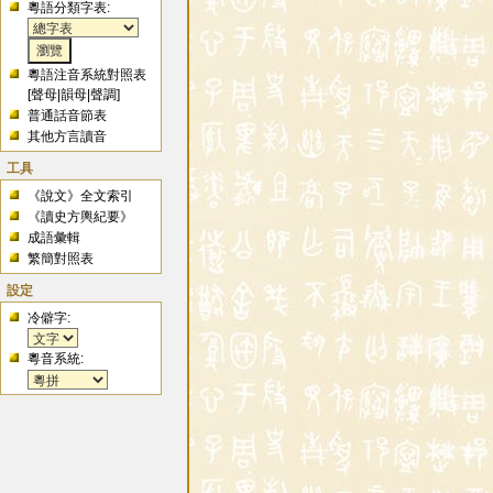
粵語分類字表:
粵語注音系統對照表
[
聲母
|
韻母
|
聲調
]
普通話音節表
其他方言讀音
工具
《說文》全文索引
《讀史方輿紀要》
成語彙輯
繁簡對照表
設定
冷僻字:
粵音系統: