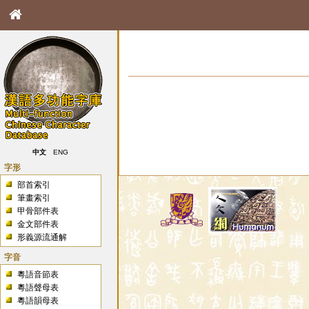
中文
ENG
字形
部首索引
筆畫索引
甲骨部件表
金文部件表
形義源流通解
字音
粵語音節表
粵語聲母表
粵語韻母表