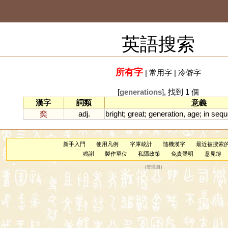
英語搜索
所有字
|
常用字
|
冷僻字
[
generations
], 找到 1 個
漢字
詞類
意義
奕
adj.
bright
;
great
;
generation
,
age
;
in
sequ
新手入門
使用凡例
字庫統計
隨機漢字
最近被搜索
鳴謝
製作單位
私隱政策
免責聲明
意見簿
（
管理員
）