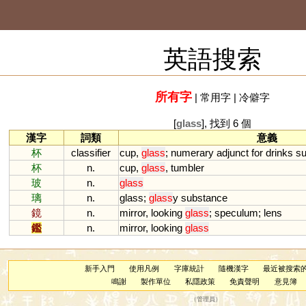
英語搜索
所有字
|
常用字
|
冷僻字
[
glass
], 找到 6 個
漢字
詞類
意義
杯
classifier
cup
,
glass
;
numerary
adjunct
for
drinks
s
杯
n.
cup
,
glass
,
tumbler
玻
n.
glass
璃
n.
glass
;
glass
y
substance
鏡
n.
mirror
,
looking
glass
;
speculum
;
lens
鑑
n.
mirror
,
looking
glass
新手入門
使用凡例
字庫統計
隨機漢字
最近被搜索
鳴謝
製作單位
私隱政策
免責聲明
意見簿
（
管理員
）