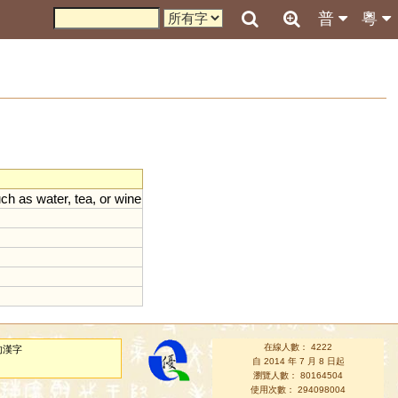
普
粵
uch
as
water
,
tea
,
or
wine
在線人數： 4222
的漢字
自 2014 年 7 月 8 日起
瀏覽人數： 80164504
使用次數： 294098004