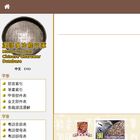
中文
ENG
字形
部首索引
筆畫索引
甲骨部件表
金文部件表
形義源流通解
字音
粵語音節表
粵語聲母表
粵語韻母表