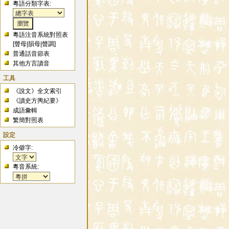
粵語分類字表:
粵語注音系統對照表
[
聲母
|
韻母
|
聲調
]
普通話音節表
其他方言讀音
工具
《說文》全文索引
《讀史方輿紀要》
成語彙輯
繁簡對照表
設定
冷僻字:
粵音系統: