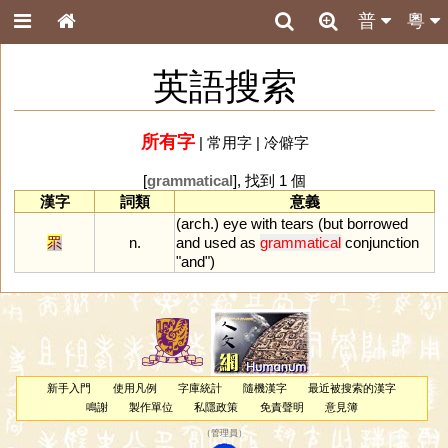
普
粵
英語搜索
所有字
|
常用字
|
冷僻字
[
grammatical
], 找到 1 個
漢字
詞類
意義
(
arch
.)
eye
with
tears
(
but
borrowed
眔
n.
and
used
as
grammatical
conjunction
"
and
")
新手入門
使用凡例
字庫統計
隨機漢字
最近被搜索的漢字
鳴謝
製作單位
私隱政策
免責聲明
意見簿
（
管理員
）