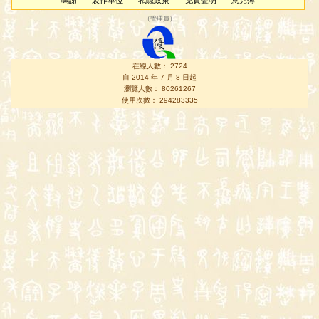
鳴謝
製作單位
私隱政策
免責聲明
意見簿
（
管理員
）
在線人數： 2724
自 2014 年 7 月 8 日起
瀏覽人數： 80261267
使用次數： 294283335