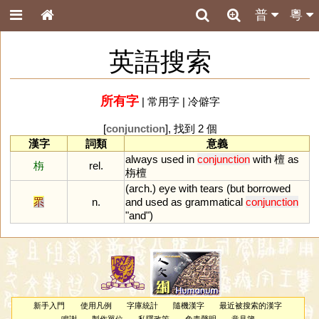
普
粵
英語搜索
所有字
|
常用字
|
冷僻字
[
conjunction
], 找到 2 個
漢字
詞類
意義
always
used
in
conjunction
with
檀
as
栴
rel.
栴檀
(
arch
.)
eye
with
tears
(
but
borrowed
眔
n.
and
used
as
grammatical
conjunction
"
and
")
新手入門
使用凡例
字庫統計
隨機漢字
最近被搜索的漢字