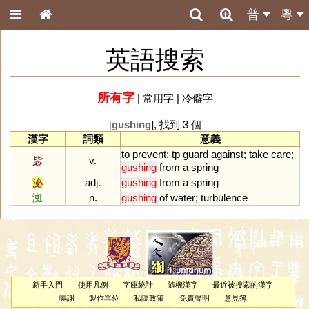
普
粵
英語搜索
所有字
|
常用字
|
冷僻字
[
gushing
], 找到 3 個
漢字
詞類
意義
to
prevent
;
tp
guard
against
;
take
care
;
毖
v.
gushing
from
a
spring
泌
adj.
gushing
from
a
spring
渱
n.
gushing
of
water
;
turbulence
新手入門
使用凡例
字庫統計
隨機漢字
最近被搜索的漢字
鳴謝
製作單位
私隱政策
免責聲明
意見簿