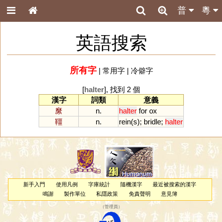
普
粵
英語搜索
所有字
|
常用字
|
冷僻字
[
halter
], 找到 2 個
漢字
詞類
意義
縻
n.
halter
for
ox
韁
n.
rein
(
s
);
bridle
;
halter
新手入門
使用凡例
字庫統計
隨機漢字
最近被搜索的漢字
鳴謝
製作單位
私隱政策
免責聲明
意見簿
（
管理員
）