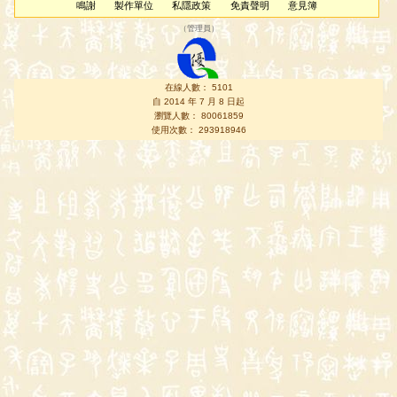
鳴謝
製作單位
私隱政策
免責聲明
意見簿
（
管理員
）
在線人數： 5101
自 2014 年 7 月 8 日起
瀏覽人數： 80061859
使用次數： 293918946