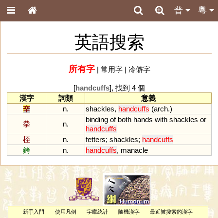
普
粵
英語搜索
所有字
|
常用字
|
冷僻字
[
handcuffs
], 找到 4 個
漢字
詞類
意義
㚔
n.
shackles
,
handcuffs
(
arch
.)
binding
of
both
hands
with
shackles
or
拲
n.
handcuffs
桎
n.
fetters
;
shackles
;
handcuffs
銬
n.
handcuffs
,
manacle
新手入門
使用凡例
字庫統計
隨機漢字
最近被搜索的漢字