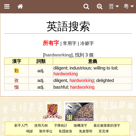
普
粵
英語搜索
所有字
|
常用字
|
冷僻字
[
hardworking
], 找到 3 個
漢字
詞類
意義
diligent
;
industrious
;
willing
to
toil
;
勤
adj.
hardworking
孜
adj.
diligent
,
hardworking
;
delighted
愐
adj.
bashful
;
hardworking
新手入門
使用凡例
字庫統計
隨機漢字
最近被搜索的漢字
鳴謝
製作單位
私隱政策
免責聲明
意見簿