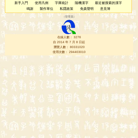
新手入門
使用凡例
字庫統計
隨機漢字
最近被搜索的漢字
鳴謝
製作單位
私隱政策
免責聲明
意見簿
（
管理員
）
在線人數： 3276
自 2014 年 7 月 8 日起
瀏覽人數： 80331020
使用次數： 294403010