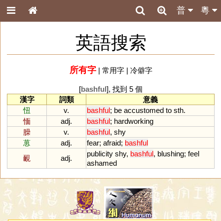
普
粵
英語搜索
所有字
|
常用字
|
冷僻字
[
bashful
], 找到 5 個
漢字
詞類
意義
忸
v.
bashful
;
be
accustomed
to
sth
.
愐
adj.
bashful
;
hardworking
臊
v.
bashful
,
shy
葸
adj.
fear
;
afraid
;
bashful
publicity
shy
,
bashful
,
blushing
;
feel
靦
adj.
ashamed