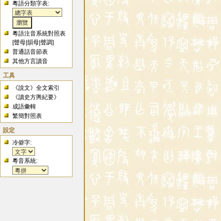
粵語分類字表:
粵語注音系統對照表
[
聲母
|
韻母
|
聲調
]
普通話音節表
其他方言讀音
工具
《說文》全文索引
《讀史方輿紀要》
成語彙輯
繁簡對照表
設定
冷僻字:
粵音系統: