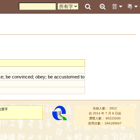
普
粵
ke
;
be
convinced
;
obey
;
be
accustomed
to
在線人數： 2812
的漢字
自 2014 年 7 月 8 日起
瀏覽人數： 80215200
使用次數： 294195847