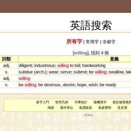
英語搜索
所有字
|
常用字
|
冷僻字
[
willing
], 找到 4 個
詞類
意義
adj.
diligent
;
industrious
;
willing
to
toil
;
hardworking
v.
subdue
(
arch
.);
wear
;
serve
;
submit
;
be
willing
;
swallow
,
ta
adj.
willing
v.
be
willing
;
be
desirous
,
desire
;
hope
,
wish
;
be
ready
新手入門
使用凡例
字庫統計
隨機漢字
最近被搜索
鳴謝
製作單位
私隱政策
免責聲明
意見簿
（
管理員
）