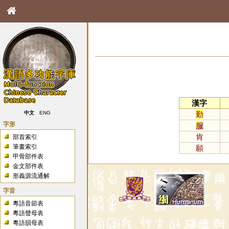
漢字
勤
中文
ENG
字形
服
肯
部首索引
筆畫索引
願
甲骨部件表
金文部件表
形義源流通解
字音
粵語音節表
粵語聲母表
粵語韻母表