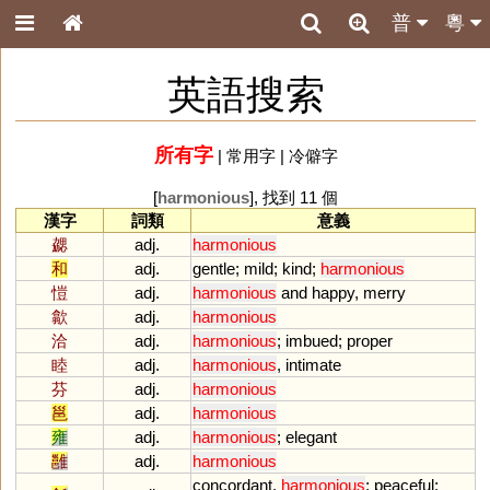
普
粵
英語搜索
所有字
|
常用字
|
冷僻字
[
harmonious
], 找到 11 個
漢字
詞類
意義
勰
adj.
harmonious
和
adj.
gentle
;
mild
;
kind
;
harmonious
愷
adj.
harmonious
and
happy
,
merry
歙
adj.
harmonious
洽
adj.
harmonious
;
imbued
;
proper
睦
adj.
harmonious
,
intimate
芬
adj.
harmonious
邕
adj.
harmonious
雍
adj.
harmonious
;
elegant
雝
adj.
harmonious
concordant
,
harmonious
;
peaceful
;