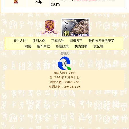
龢
adj.
calm
新手入門
使用凡例
字庫統計
隨機漢字
最近被搜索的漢字
鳴謝
製作單位
私隱政策
免責聲明
意見簿
（
管理員
）
在線人數： 3564
自 2014 年 7 月 8 日起
瀏覽人數： 80481358
使用次數： 294687159