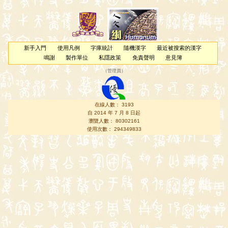
新手入門
使用凡例
字庫統計
隨機漢字
最近被搜索的漢字
鳴謝
製作單位
私隱政策
免責聲明
意見簿
（
管理員
）
在線人數： 3193
自 2014 年 7 月 8 日起
瀏覽人數： 80302161
使用次數： 294349833