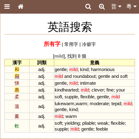
普
粵
英語搜索
所有字
|
常用字
|
冷僻字
[
mild
], 找到 8 個
漢字
詞類
意義
和
adj.
gentle
;
mild
;
kind
;
harmonious
宛
adj.
mild
and
roundabout
;
gentle
and
soft
悌
adj.
gentle
,
mild
;
intimate
惠
adj.
kindhearted
;
mild
;
clever
;
fine
;
your
柔
adj.
soft
,
supple
,
flexible
,
gentle
,
mild
lukewarm
,
warm
;
moderate
;
tepid
;
mild
;
溫
adj.
gentle
,
kind
;
薰
adj.
mild
;
warm
soft
;
yielding
;
pliable
;
weak
;
flexible
;
軟
adj.
supple
;
mild
;
gentle
;
feeble