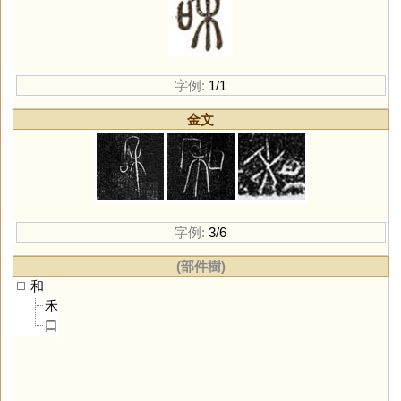
字例:
1/1
金文
字例:
3/6
(部件樹)
和
禾
口