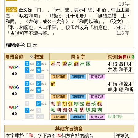
19 字
詳解:
金文從「
口
」，「
禾
」聲，表示和睦、和洽，中山王圓
壺：「馭右和同」，《禮記．孔子閒居》：「無體之禮，上下
和同。」《左傳．成公十六年》：「和同以聽」。《說文》：
「和，相譍也。从口禾聲。」段玉裁改為「相應也」，注云：
「古唱和字不讀去聲。」
116 字
相關漢字:
口
,
禾
粵語音節
根據
同音字
詞例(
) /
&
解釋
備
禾
咼
盉
鉌
龢
澕
姀
和諧,溫和,和
黃
周
p36
p21
w
o
4
共濟,和平,和
李
何
p68
p259
氣,和煦,和睦,
HKLS
人文
同聲同韻
同韻同調
同聲同調
和譪,調和,和
禍
和議,和聲,和
黃
周
p36
p21
w
o
6
細雨,和盤托出
鳴,和應,和番,
李
何
p68
p260
附和,曲高和寡
HKLS
人文
同聲同韻
同韻同調
同聲同調
和韻,唱和
湖
乎
胡
弧
糊
鬍
壺
葫
狐
黃
周
p21
w
u
4
蝴
瑚
餬
瓠
猢
醐
鶘
鰗
媩
李
何
p68
鶦
魱
衚
楜
HKLS
人文
賭博用語
同聲同韻
同韻同調
同聲同調
其他方言讀音
本字庫於「
和
」字下錄有
20
個方言點的讀音
詳細資