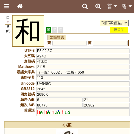
普
粵
口
和
30
5
繁
簡
港
破音字
(8)
繁簡對應
繁
簡
UTF-8
E5 92 8C
大五碼
A94D
倉頡碼
竹木口
Matthews
2115
漢語大字典
（一版）0602；（二版）650
康熙字典
113
Unicode
U+548C
GB2312
2645
四角號碼
2690.0
頻序 A/B
8
21
頻次 A/B
86775
26962
普通話
h
h
h
u
h
u
小篆