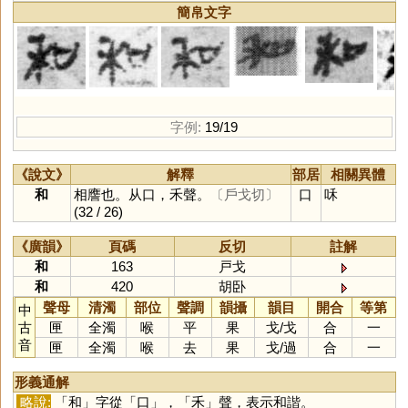
簡帛文字
字例:
19/19
《說文》
解釋
部居
相關異體
和
相譍也。从口，禾聲。
〔戶戈切〕
口
咊
(32 / 26)
《廣韻》
頁碼
反切
註解
和
163
戸戈
和
420
胡卧
聲母
清濁
部位
聲調
韻攝
韻目
開合
等第
中
古
匣
全濁
喉
平
果
戈
/
戈
合
一
音
匣
全濁
喉
去
果
戈
/
過
合
一
形義通解
略說:
「
和
」字從「
口
」，「
禾
」聲，表示和諧。