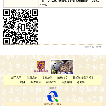
harmonize
;
rehearse
ensemble
music
;
draw
瀏覽次數: 61711
新手入門
使用凡例
字庫統計
隨機漢字
最近被搜索的漢字
鳴謝
製作單位
私隱政策
免責聲明
意見簿
（
管理員
）
在線人數： 3468