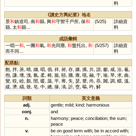
料
《讀史方輿紀要》地名
景
和
鎮巡司, 南
和
縣, 興
和
守禦千戶所, 保
和
(5/25)
詳細資
縣, 太
和
縣…
料
成語彙輯
一唱一
和
, 一團
和
氣,
和
光同塵,
和
盤托出,
和
(5/257)
詳細資
而不同…
料
配搭點:
飽
,
拌
,
箎
,
晴
,
媰
,
唱
,
倡
,
祥
,
昶
,
存
,
媾
,
搆
,
共
,
諧
,
龤
,
咸
,
洽
,
羲
,
煦
,
謙
,
壎
,
洩
,
氤
,
柔
,
椅
,
懿
,
頤
,
胹
,
雍
,
嗈
,
融
,
于
,
瑜
,
琴
,
求
,
曲
,
鸞
,
旼
,
睦
,
顏
,
誾
,
暖
,
藹
,
平
,
蒪
,
失
,
瑟
,
燮
,
尚
,
忝
,
闐
,
調
,
轘
,
溫
,
緩
,
濟
,
緇
,
致
,
皂
,
中
,
總
,
摻
,
潝
,
訢
,
窔
,
嘔
,
吘
,
觲
詞類
英文意義
adj.
gentle
;
mild
;
kind
;
harmonious
conj.
and
n.
harmony
;
peace
;
conciliation
;
the
sum
;
peace
v.
be
on
good
term
with
;
be
in
accord
with
;