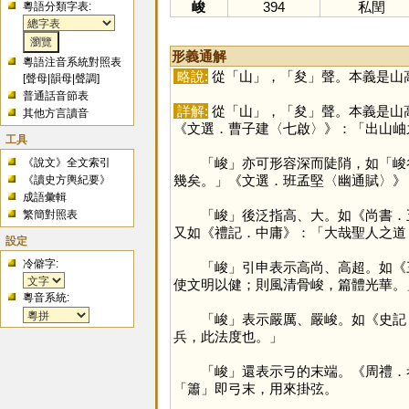
峻
394
私閏
粵語分類字表:
形義通解
粵語注音系統對照表
略說:
從「
山
」，「
夋
」聲。本義是山
[
聲母
|
韻母
|
聲調
]
普通話音節表
詳解:
從「
山
」，「
夋
」聲。本義是山
其他方言讀音
《文選．曹子建〈七啟〉》：「出山岫
工具
「
峻
」亦可形容深而陡陗，如「峻
《說文》全文索引
幾矣。」《文選．班孟堅〈幽通賦〉》
《讀史方輿紀要》
成語彙輯
「
峻
」後泛指高、大。如《尚書．
繁簡對照表
又如《禮記．中庸》：「大哉聖人之道
設定
冷僻字:
「
峻
」引申表示高尚、高超。如《
使文明以健；則風清骨峻，篇體光華。
粵音系統:
「
峻
」表示嚴厲、嚴峻。如《史記
兵，此法度也。」
「
峻
」還表示弓的末端。《周禮．
「
簫
」即弓末，用來掛弦。