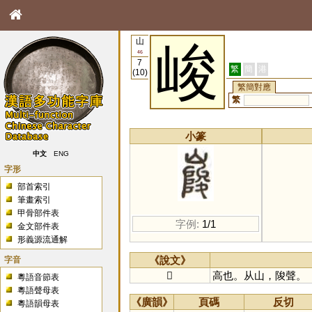
山
峻
46
7
繁
簡
港
(10)
繁簡對應
繁
小篆
中文
ENG
字形
部首索引
筆畫索引
甲骨部件表
字例:
1/1
金文部件表
形義源流通解
字音
《說文》
𡺲
高也。从山，陖聲。
粵語音節表
粵語聲母表
《廣韻》
頁碼
反切
粵語韻母表