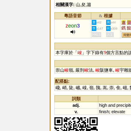
相關漢字:
山
,
夋
,
簫
粵語音節
根據
&
進
黃
周
p42
p44
z
eon
3
鐫
李
何
p147
p306
寯
HKLS
人文
同聲
晙
本字庫於「
峻
」字下錄有
9
個方言點的
崇山
峻
嶺, 嚴刑
峻
法,
峻
阪鹽車,
峻
宇雕牆
配搭點:
巉
,
峭
,
陡
,
巇
,
嵲
,
嶺
,
隗
,
嵩
,
崇
,
隹
,
嵫
,
詞類
adj.
high
and
precipi
v.
finish
;
elevate