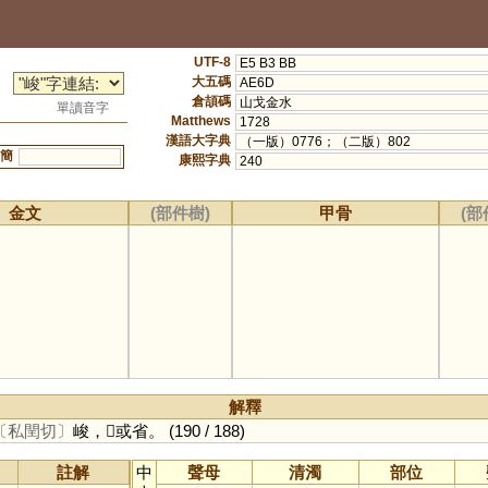
UTF-8
E5 B3 BB
大五碼
AE6D
倉頡碼
山戈金水
單讀音字
Matthews
1728
漢語大字典
（一版）0776；（二版）802
簡
康熙字典
240
金文
(部件樹)
甲骨
(部
解釋
〔私閏切〕
峻，𡺲或省。
(190 / 188)
註解
中
聲母
清濁
部位