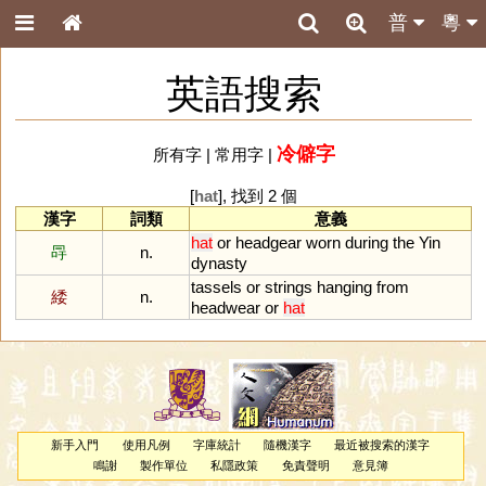
普
粵
英語搜索
冷僻字
所有字
|
常用字
|
[
hat
], 找到 2 個
漢字
詞類
意義
hat
or
headgear
worn
during
the
Yin
冔
n.
dynasty
tassels
or
strings
hanging
from
緌
n.
headwear
or
hat
新手入門
使用凡例
字庫統計
隨機漢字
最近被搜索的漢字
鳴謝
製作單位
私隱政策
免責聲明
意見簿