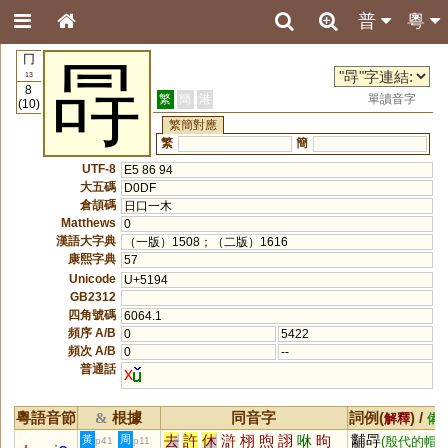
普
粵
冂
冔
13
8
繁
簡
港
單讀音字
(10)
繁簡對應
繁
簡
UTF-8
E5 86 94
大五碼
D0DF
倉頡碼
日口一木
Matthews
0
漢語大字典
（一版）1508；（二版）1616
康熙字典
57
Unicode
U+5194
GB2312
四角號碼
6064.1
頻序 A/B
0
5422
頻次 A/B
0
--
普通話
x
粵語音節
根據
同音字
詞例(
) /
&
解釋
備
去
許
休
滸
栩
煦
詡
咻
昫
黼冔
黃
周
(殷代的帽
p41
p11