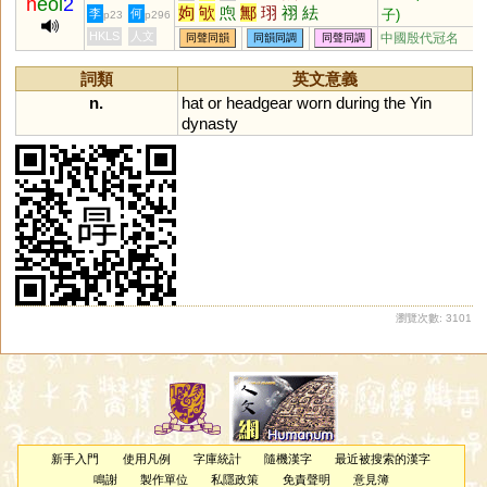
h
eoi
2
姁
欨
喣
鄦
珝
祤
紶
子)
李
何
p23
p296
HKLS
人文
中國殷代冠名
同聲同韻
同韻同調
同聲同調
詞類
英文意義
n.
hat
or
headgear
worn
during
the
Yin
dynasty
瀏覽次數: 3101
新手入門
使用凡例
字庫統計
隨機漢字
最近被搜索的漢字
鳴謝
製作單位
私隱政策
免責聲明
意見簿