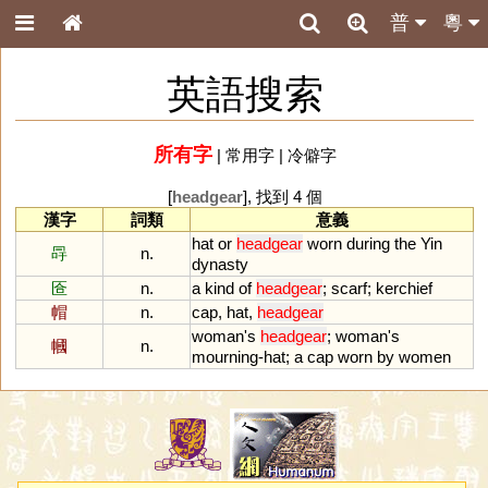
普
粵
英語搜索
所有字
|
常用字
|
冷僻字
[
headgear
], 找到 4 個
漢字
詞類
意義
hat
or
headgear
worn
during
the
Yin
冔
n.
dynasty
匼
n.
a
kind
of
headgear
;
scarf
;
kerchief
帽
n.
cap
,
hat
,
headgear
woman
'
s
headgear
;
woman
'
s
幗
n.
mourning
-
hat
;
a
cap
worn
by
women