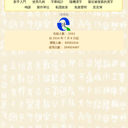
新手入門
使用凡例
字庫統計
隨機漢字
最近被搜索的漢字
鳴謝
製作單位
私隱政策
免責聲明
意見簿
（
管理員
）
在線人數： 2441
自 2014 年 7 月 8 日起
瀏覽人數： 80581616
使用次數： 294924487