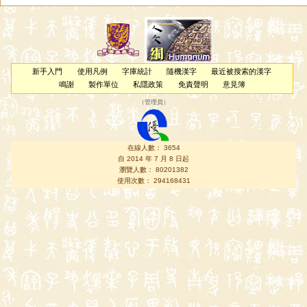
新手入門
使用凡例
字庫統計
隨機漢字
最近被搜索的漢字
鳴謝
製作單位
私隱政策
免責聲明
意見簿
（
管理員
）
在線人數： 3654
自 2014 年 7 月 8 日起
瀏覽人數： 80201382
使用次數： 294168431