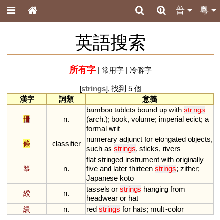
普
粵
英語搜索
所有字
|
常用字
|
冷僻字
[
strings
], 找到 5 個
漢字
詞類
意義
bamboo
tablets
bound
up
with
strings
冊
n.
(
arch
.);
book
,
volume
;
imperial
edict
;
a
formal
writ
numerary
adjunct
for
elongated
objects
,
條
classifier
such
as
strings
,
sticks
,
rivers
flat
stringed
instrument
with
originally
箏
n.
five
and
later
thirteen
strings
;
zither
;
Japanese
koto
tassels
or
strings
hanging
from
緌
n.
headwear
or
hat
繢
n.
red
strings
for
hats
;
multi
-
color