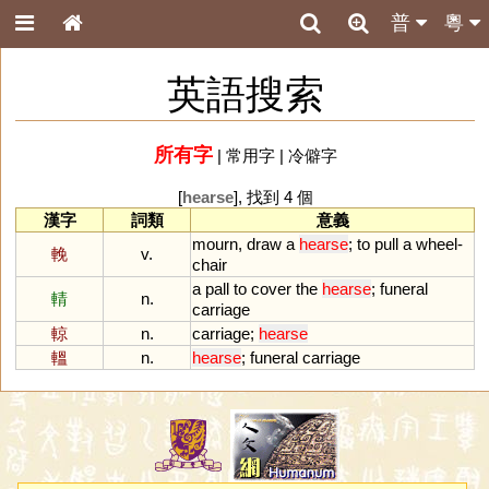
普
粵
英語搜索
所有字
|
常用字
|
冷僻字
[
hearse
], 找到 4 個
漢字
詞類
意義
mourn
,
draw
a
hearse
;
to
pull
a
wheel
-
輓
v.
chair
a
pall
to
cover
the
hearse
;
funeral
輤
n.
carriage
輬
n.
carriage
;
hearse
轀
n.
hearse
;
funeral
carriage