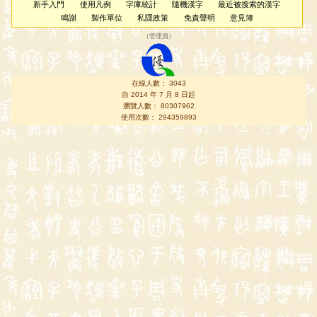
新手入門
使用凡例
字庫統計
隨機漢字
最近被搜索的漢字
鳴謝
製作單位
私隱政策
免責聲明
意見簿
（
管理員
）
在線人數： 3043
自 2014 年 7 月 8 日起
瀏覽人數： 80307962
使用次數： 294359893