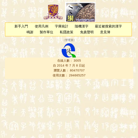
新手入門
使用凡例
字庫統計
隨機漢字
最近被搜索的漢字
鳴謝
製作單位
私隱政策
免責聲明
意見簿
（
管理員
）
在線人數： 3005
自 2014 年 7 月 8 日起
瀏覽人數： 80470707
使用次數： 294665257