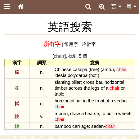
普
粵
英語搜索
所有字
|
常用字
|
冷僻字
[
chair
], 找到 5 個
漢字
詞類
意義
Chinese
catalpa
(
tree
) (
arch
.);
chair
;
椅
n.
idesia
polycarpa
(
bot
.)
slanting
pillar
;
cross
bar
,
horizontal
牚
n.
timber
across
the
legs
of
a
chair
or
table
horizontal
bar
in
the
front
of
a
sedan
軾
n.
chair
mourn
,
draw
a
hearse
;
to
pull
a
wheel
-
輓
v.
chair
轎
n.
bamboo
carriage
;
sedan
-
chair