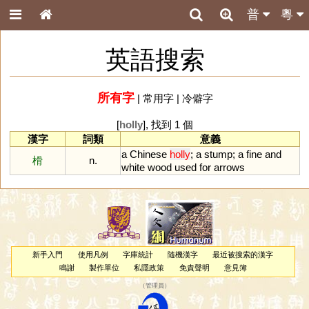
普
粵
英語搜索
所有字
|
常用字
|
冷僻字
[
holly
], 找到 1 個
漢字
詞類
意義
a
Chinese
holly
;
a
stump
;
a
fine
and
榾
n.
white
wood
used
for
arrows
新手入門
使用凡例
字庫統計
隨機漢字
最近被搜索的漢字
鳴謝
製作單位
私隱政策
免責聲明
意見簿
（
管理員
）