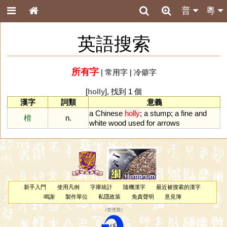
普
粵
英語搜索
所有字
|
常用字
|
冷僻字
[
holly
], 找到 1 個
漢字
詞類
意義
a
Chinese
holly
;
a
stump
;
a
fine
and
榾
n.
white
wood
used
for
arrows
新手入門
使用凡例
字庫統計
隨機漢字
最近被搜索的漢字
鳴謝
製作單位
私隱政策
免責聲明
意見簿
（
管理員
）