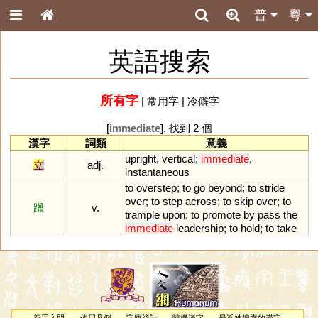
普
粵
英語搜索
所有字
|
常用字
|
冷僻字
[
immediate
], 找到 2 個
漢字
詞類
意義
upright
,
vertical
;
immediate
,
立
adj.
instantaneous
to
overstep
;
to
go
beyond
;
to
stride
over
;
to
step
across
;
to
skip
over
;
to
躐
v.
trample
upon
;
to
promote
by
pass
the
immediate
leadership
;
to
hold
;
to
take