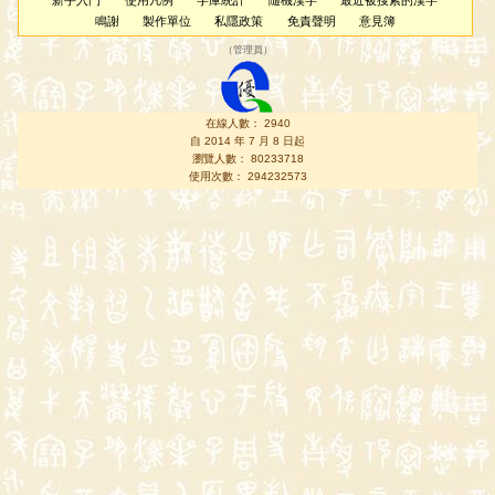
新手入門
使用凡例
字庫統計
隨機漢字
最近被搜索的漢字
鳴謝
製作單位
私隱政策
免責聲明
意見簿
（
管理員
）
在線人數： 2940
自 2014 年 7 月 8 日起
瀏覽人數： 80233718
使用次數： 294232573