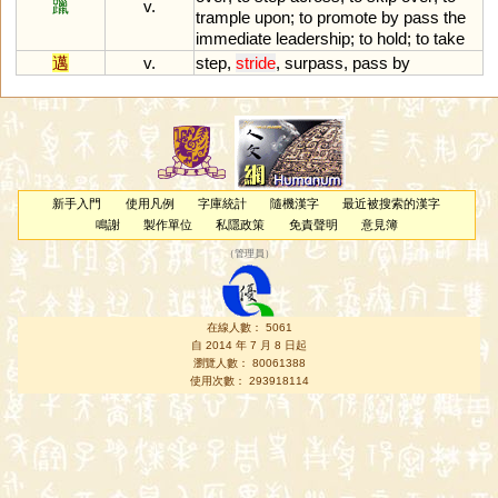
躐
v.
trample
upon
;
to
promote
by
pass
the
immediate
leadership
;
to
hold
;
to
take
邁
v.
step
,
stride
,
surpass
,
pass
by
新手入門
使用凡例
字庫統計
隨機漢字
最近被搜索的漢字
鳴謝
製作單位
私隱政策
免責聲明
意見簿
（
管理員
）
在線人數： 5061
自 2014 年 7 月 8 日起
瀏覽人數： 80061388
使用次數： 293918114