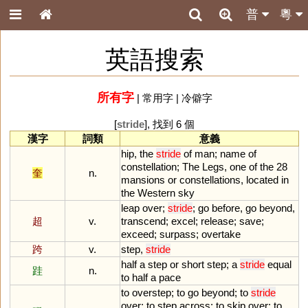
普
粵
英語搜索
所有字
|
常用字
|
冷僻字
[
stride
], 找到 6 個
漢字
詞類
意義
hip
,
the
stride
of
man
;
name
of
constellation
;
The
Legs
,
one
of
the
28
奎
n.
mansions
or
constellations
,
located
in
the
Western
sky
leap
over
;
stride
;
go
before
,
go
beyond
,
超
v.
transcend
;
excel
;
release
;
save
;
exceed
;
surpass
;
overtake
跨
v.
step
,
stride
half
a
step
or
short
step
;
a
stride
equal
跬
n.
to
half
a
pace
to
overstep
;
to
go
beyond
;
to
stride
over
;
to
step
across
;
to
skip
over
;
to