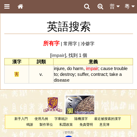
普
粵
英語搜索
所有字
|
常用字
|
冷僻字
[
impair
], 找到 1 個
漢字
詞類
意義
injure
,
do
harm
,
impair
;
cause
trouble
害
v.
to
;
destroy
;
suffer
,
contract
;
take
a
disease
新手入門
使用凡例
字庫統計
隨機漢字
最近被搜索的漢字
鳴謝
製作單位
私隱政策
免責聲明
意見簿
（
管理員
）