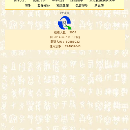
新手入門
使用凡例
字庫統計
隨機漢字
最近被搜索的漢字
鳴謝
製作單位
私隱政策
免責聲明
意見簿
（
管理員
）
在線人數： 3054
自 2014 年 7 月 8 日起
瀏覽人數： 80588033
使用次數： 294937643