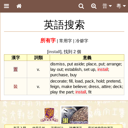
普
粵
英語搜索
所有字
|
常用字
|
冷僻字
[
install
], 找到 2 個
漢字
詞類
意義
dismiss
,
put
aside
;
place
,
put
;
arrange
;
置
v.
lay
out
;
establish
,
set
up
,
install
;
purchase
,
buy
decorate
;
fill
,
load
,
pack
,
hold
;
pretend
,
裝
v.
feign
,
make
believe
;
dress
,
attire
;
deck
;
play
the
part
;
install
,
fit