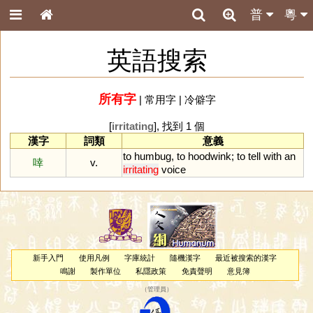
普
粵
英語搜索
所有字
|
常用字
|
冷僻字
[
irritating
], 找到 1 個
漢字
詞類
意義
to
humbug
,
to
hoodwink
;
to
tell
with
an
啈
v.
irritating
voice
新手入門
使用凡例
字庫統計
隨機漢字
最近被搜索的漢字
鳴謝
製作單位
私隱政策
免責聲明
意見簿
（
管理員
）