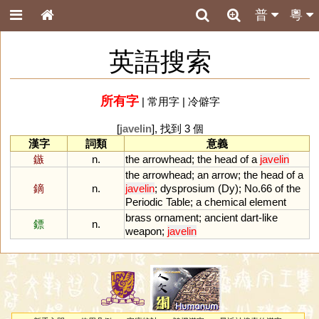
普
粵
英語搜索
所有字
|
常用字
|
冷僻字
[
javelin
], 找到 3 個
漢字
詞類
意義
鏃
n.
the
arrowhead
;
the
head
of
a
javelin
the
arrowhead
;
an
arrow
;
the
head
of
a
鏑
n.
javelin
;
dysprosium
(
Dy
);
No
.
66
of
the
Periodic
Table
;
a
chemical
element
brass
ornament
;
ancient
dart
-
like
鏢
n.
weapon
;
javelin