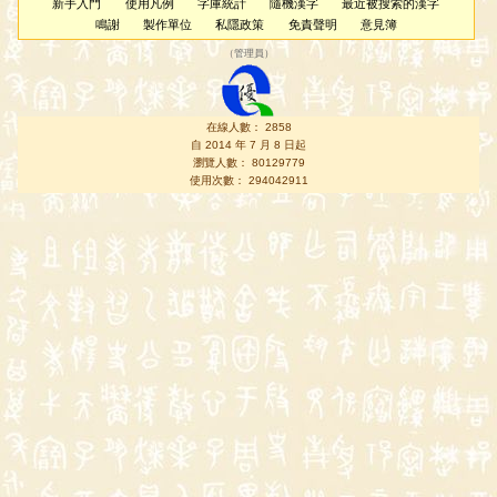
新手入門
使用凡例
字庫統計
隨機漢字
最近被搜索的漢字
鳴謝
製作單位
私隱政策
免責聲明
意見簿
（
管理員
）
在線人數： 2858
自 2014 年 7 月 8 日起
瀏覽人數： 80129779
使用次數： 294042911