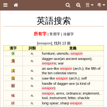
普
粵
英語搜索
所有字
|
常用字
|
冷僻字
[
weapon
], 找到 13 個
漢字
詞類
意義
傢
n.
furniture
;
utensils
;
weapon
dagger
-
axe
(
an
ancient
weapon
);
戈
n.
weapon
s
;
war
an
axe
-
like
weapon
(
arch
.);
the
fifth
of
戊
n.
the
ten
celestial
stems
我
n.
saw
-
like
weapon
(
arch
.);
self
handle
of
dagger
-
axe
(
a
kind
of
柲
n.
weapon
)
weapon
,
arms
,
ordnance
;
implement
,
械
n.
tool
,
instrument
;
fetter
,
shackle
錟
n.
long
spear
;
sharp
weapon