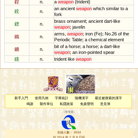
鍠
n.
a
weapon
(
trident
)
an
ancient
weapon
which
similar
to
a
鎲
n.
fork
brass
ornament
;
ancient
dart
-
like
鏢
n.
weapon
;
javelin
arms
,
weapon
;
iron
(
Fe
);
No
.
26
of
the
鐵
n.
Periodic
Table
;
a
chemical
element
bit
of
a
horse
;
a
horse
;
a
dart
-
like
鑣
n.
weapon
;
an
iron
-
pointed
spear
钂
n.
trident
like
weapon
新手入門
使用凡例
字庫統計
隨機漢字
最近被搜索的漢字
鳴謝
製作單位
私隱政策
免責聲明
意見簿
（
管理員
）
在線人數： 3034
自 2014 年 7 月 8 日起