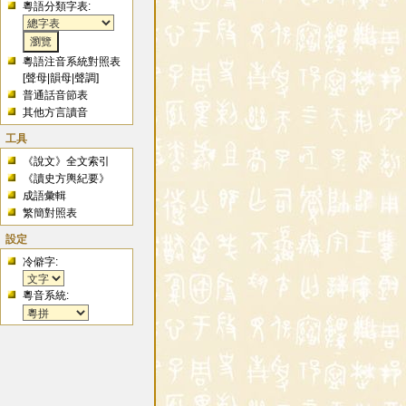
粵語分類字表:
粵語注音系統對照表
[
聲母
|
韻母
|
聲調
]
普通話音節表
其他方言讀音
工具
《說文》全文索引
《讀史方輿紀要》
成語彙輯
繁簡對照表
設定
冷僻字:
粵音系統: