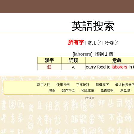
英語搜索
所有字
|
常用字
|
冷僻字
[
laborers
], 找到 1 個
漢字
詞類
意義
饁
v.
carry
food
to
laborers
in
新手入門
使用凡例
字庫統計
隨機漢字
最近被搜索
鳴謝
製作單位
私隱政策
免責聲明
意見簿
（
管理員
）