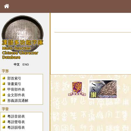
中文
ENG
字形
部首索引
筆畫索引
甲骨部件表
金文部件表
形義源流通解
字音
粵語音節表
粵語聲母表
粵語韻母表