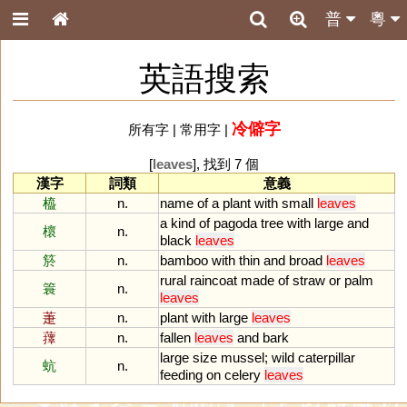
普
粵
英語搜索
冷僻字
所有字
|
常用字
|
[
leaves
], 找到 7 個
漢字
詞類
意義
橀
n.
name
of
a
plant
with
small
leaves
a
kind
of
pagoda
tree
with
large
and
櫰
n.
black
leaves
箊
n.
bamboo
with
thin
and
broad
leaves
rural
raincoat
made
of
straw
or
palm
簑
n.
leaves
萐
n.
plant
with
large
leaves
蘀
n.
fallen
leaves
and
bark
large
size
mussel
;
wild
caterpillar
蚢
n.
feeding
on
celery
leaves