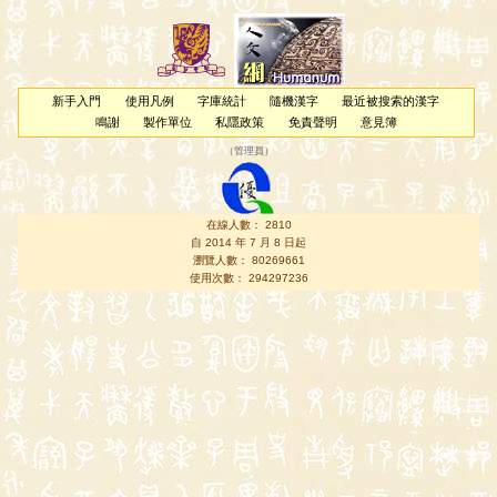
新手入門
使用凡例
字庫統計
隨機漢字
最近被搜索的漢字
鳴謝
製作單位
私隱政策
免責聲明
意見簿
（
管理員
）
在線人數： 2810
自 2014 年 7 月 8 日起
瀏覽人數： 80269661
使用次數： 294297236