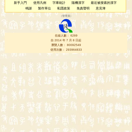
新手入門
使用凡例
字庫統計
隨機漢字
最近被搜索的漢字
鳴謝
製作單位
私隱政策
免責聲明
意見簿
（
管理員
）
在線人數： 6269
自 2014 年 7 月 8 日起
瀏覽人數： 80092549
使用次數： 293964833