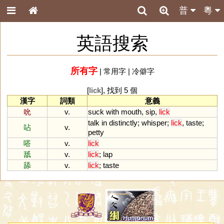
普
粵
英語搜索
所有字
|
常用字
|
冷僻字
[
lick
], 找到 5 個
漢字
詞類
意義
吮
v.
suck
with
mouth
,
sip
,
lick
talk
in
distinctly
;
whisper
;
lick
,
taste
;
呫
v.
petty
嗒
v.
lick
舐
v.
lick
;
lap
舔
v.
lick
;
taste