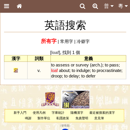
普
粵
英語搜索
所有字
|
常用字
|
冷僻字
[
loaf
], 找到 1 個
漢字
詞類
意義
to
assess
or
survey
(
arch
.);
to
pass
;
宕
v.
loaf
about
;
to
indulge
;
to
procrastinate
;
droop
;
to
delay
;
to
defer
新手入門
使用凡例
字庫統計
隨機漢字
最近被搜索的漢字
鳴謝
製作單位
私隱政策
免責聲明
意見簿
（
管理員
）