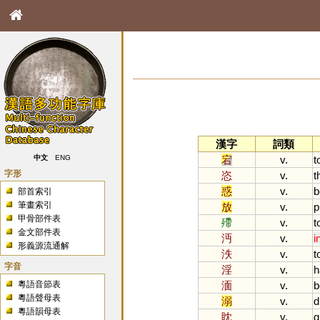
漢字
詞類
宕
v.
t
中文
ENG
字形
恣
v.
t
惑
v.
b
部首索引
筆畫索引
放
v.
p
甲骨部件表
殢
v.
t
金文部件表
沔
v.
i
形義源流通解
泆
v.
t
字音
淫
v.
h
粵語音節表
湎
v.
b
粵語聲母表
溺
v.
d
粵語韻母表
眈
v.
g