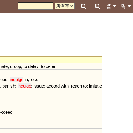
普
粵
nate
;
droop
;
to
delay
;
to
defer
lead
;
indulge
in
;
lose
,
banish
;
indulge
;
issue
;
accord
with
;
reach
to
;
imitate
exceed