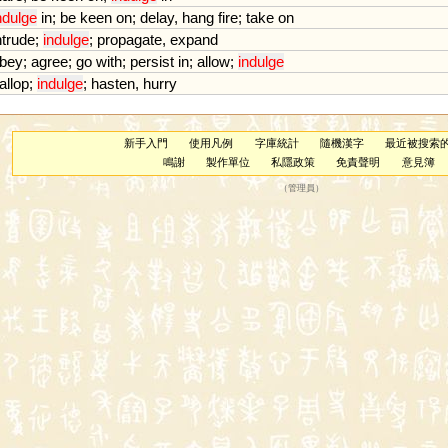
ndulge
in
;
be
keen
on
;
delay
,
hang
fire
;
take
on
ntrude
;
indulge
;
propagate
,
expand
bey
;
agree
;
go
with
;
persist
in
;
allow
;
indulge
allop
;
indulge
;
hasten
,
hurry
新手入門
使用凡例
字庫統計
隨機漢字
最近被搜索
鳴謝
製作單位
私隱政策
免責聲明
意見簿
（
管理員
）