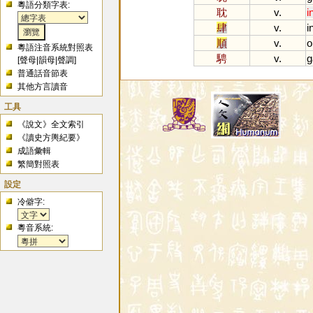
粵語分類字表:
耽
v.
i
肆
v.
i
順
v.
o
粵語注音系統對照表
騁
v.
g
[
聲母
|
韻母
|
聲調
]
普通話音節表
其他方言讀音
工具
《說文》全文索引
《讀史方輿紀要》
成語彙輯
繁簡對照表
設定
冷僻字:
粵音系統: