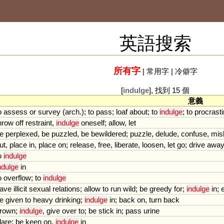
英語搜索
所有字
|
常用字
|
冷僻字
[
indulge
], 找到 15 個
意義
o
assess
or
survey
(
arch
.);
to
pass
;
loaf
about
;
to
indulge
;
to
procrasti
hrow
off
restraint
,
indulge
oneself
;
allow
,
let
e
perplexed
,
be
puzzled
,
be
bewildered
;
puzzle
,
delude
,
confuse
,
mis
ut
,
place
in
,
place
on
;
release
,
free
,
liberate
,
loosen
,
let
go
;
drive
away
o
indulge
ndulge
in
o
overflow
;
to
indulge
ave
illicit
sexual
relations
;
allow
to
run
wild
;
be
greedy
for
;
indulge
in
;
e
given
to
heavy
drinking
;
indulge
in
;
back
on
,
turn
back
rown
;
indulge
,
give
over
to
;
be
stick
in
;
pass
urine
lare
;
be
keen
on
,
indulge
in