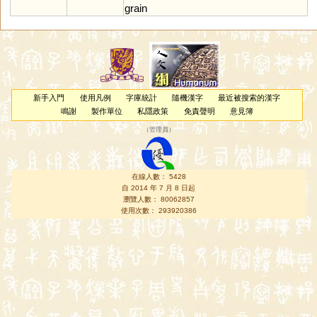
grain
新手入門
使用凡例
字庫統計
隨機漢字
最近被搜索的漢字
鳴謝
製作單位
私隱政策
免責聲明
意見簿
（
管理員
）
在線人數： 5428
自 2014 年 7 月 8 日起
瀏覽人數： 80062857
使用次數： 293920386