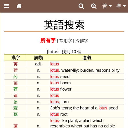
普
粵
英語搜索
所有字
|
常用字
|
冷僻字
[
lotus
], 找到 10 個
漢字
詞類
意義
芙
adj.
lotus
荷
n.
lotus
,
water
-
lily
;
burden
,
responsibility
菂
n.
lotus
seed
菡
n.
lotus
boom
萏
n.
lotus
flower
蓮
n.
lotus
蕖
n.
lotus
;
taro
薏
n.
Job
’
s
tears
;
the
heart
of
a
lotus
seed
藕
n.
lotus
root
lotus
-
like
plant
,
a
plant
which
蘧
n.
resembles
wheat
but
has
no
edible