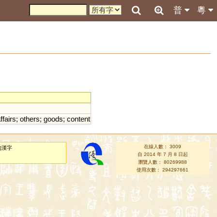
普
粵
ffairs
;
others
;
goods
;
content
在線人數： 3009
的漢字
自 2014 年 7 月 8 日起
瀏覽人數： 80269988
使用次數： 294297661