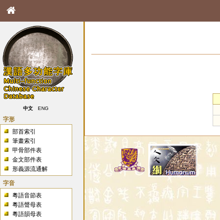
中文
ENG
字形
部首索引
筆畫索引
甲骨部件表
金文部件表
形義源流通解
字音
粵語音節表
粵語聲母表
粵語韻母表