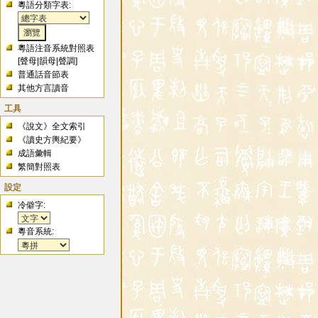
粵語分類字表:
粵語注音系統對照表
[
聲母
|
韻母
|
聲調
]
普通話音節表
其他方言讀音
工具
《說文》全文索引
《讀史方輿紀要》
成語彙輯
繁簡對照表
設定
冷僻字:
粵音系統: