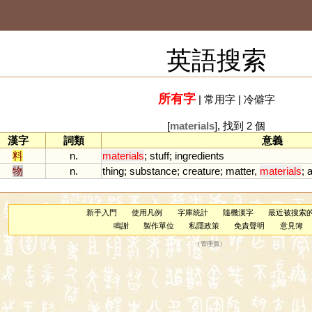
英語搜索
所有字
|
常用字
|
冷僻字
[
materials
], 找到 2 個
漢字
詞類
意義
料
n.
materials
;
stuff
;
ingredients
物
n.
thing
;
substance
;
creature
;
matter
,
materials
;
a
新手入門
使用凡例
字庫統計
隨機漢字
最近被搜索
鳴謝
製作單位
私隱政策
免責聲明
意見簿
（
管理員
）