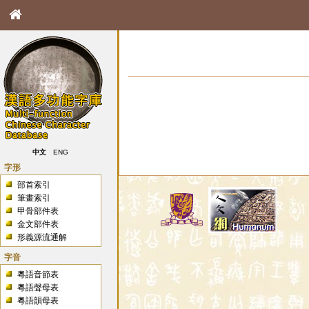
中文
ENG
字形
部首索引
筆畫索引
甲骨部件表
金文部件表
形義源流通解
字音
粵語音節表
粵語聲母表
粵語韻母表