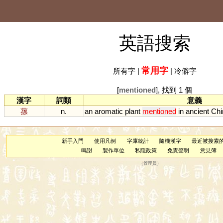
英語搜索
常用字
所有字
|
|
冷僻字
[
mentioned
], 找到 1 個
漢字
詞類
意義
蓀
n.
an
aromatic
plant
mentioned
in
ancient
Chi
新手入門
使用凡例
字庫統計
隨機漢字
最近被搜索
鳴謝
製作單位
私隱政策
免責聲明
意見簿
（
管理員
）