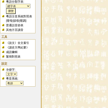
粵語分類字表:
粵語注音系統對照表
[
聲母
|
韻母
|
聲調
]
普通話音節表
其他方言讀音
工具
《說文》全文索引
《讀史方輿紀要》
成語彙輯
繁簡對照表
設定
冷僻字:
粵音系統: