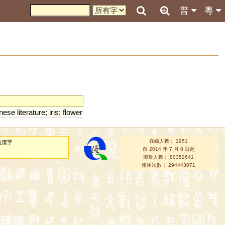
普
粵
nese
literature
;
iris
;
flower
在線人數： 2951
的漢字
自 2014 年 7 月 8 日起
瀏覽人數： 80352641
使用次數： 294443071