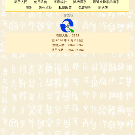
新手入門
使用凡例
字庫統計
隨機漢字
最近被搜索的漢字
鳴謝
製作單位
私隱政策
免責聲明
意見簿
（
管理員
）
在線人數： 2372
自 2014 年 7 月 8 日起
瀏覽人數： 80498694
使用次數： 294726154