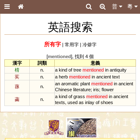
普
粵
英語搜索
所有字
|
常用字
|
冷僻字
[
mentioned
], 找到 4 個
漢字
詞類
意義
棈
n.
a
kind
of
tree
mentioned
in
antiquity
苵
n.
a
herb
mentioned
in
ancient
text
an
aromatic
plant
mentioned
in
ancient
蓀
n.
Chinese
literature
;
iris
;
flower
a
kind
of
grass
mentioned
in
ancient
蓾
n.
texts
,
used
as
inlay
of
shoes