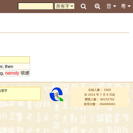
普
粵
r
,
then
ng
,
namely
琅琊
在線人數： 2300
的漢字
自 2014 年 7 月 8 日起
瀏覽人數： 80152762
使用次數： 294080061