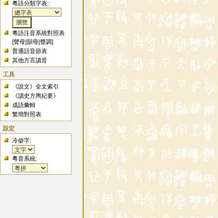
粵語分類字表:
粵語注音系統對照表
[
聲母
|
韻母
|
聲調
]
普通話音節表
其他方言讀音
工具
《說文》全文索引
《讀史方輿紀要》
成語彙輯
繁簡對照表
設定
冷僻字:
粵音系統: