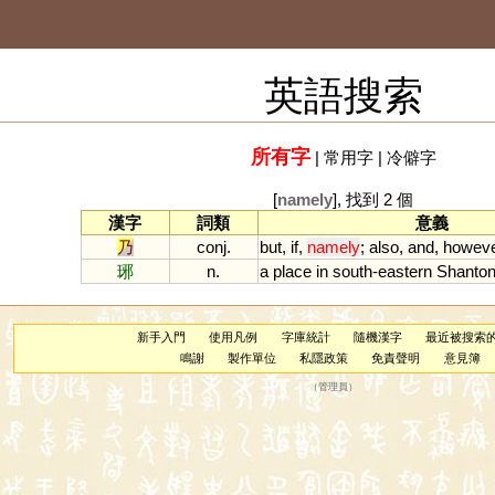
英語搜索
所有字
|
常用字
|
冷僻字
[
namely
], 找到 2 個
漢字
詞類
意義
乃
conj.
but
,
if
,
namely
;
also
,
and
,
howeve
琊
n.
a
place
in
south
-
eastern
Shanto
新手入門
使用凡例
字庫統計
隨機漢字
最近被搜索
鳴謝
製作單位
私隱政策
免責聲明
意見簿
（
管理員
）