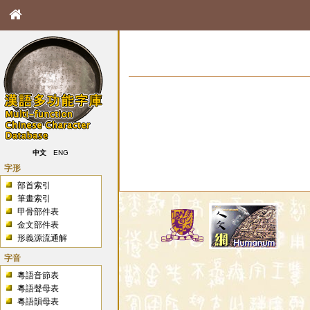
中文
ENG
字形
部首索引
筆畫索引
甲骨部件表
金文部件表
形義源流通解
字音
粵語音節表
粵語聲母表
粵語韻母表